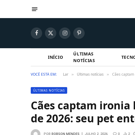
Facebook
X
Instagram
Pinterest
(Twitter)
ÚLTIMAS
INÍCIO
TECN
NOTÍCIAS
VOCÊ ESTÁ EM:
Lar
Últimas notícias
Cães captam 
»
»
ÚLTIMAS NOTÍCIAS
Cães captam ironia
de 2026: seu pet en
POR
ROBSON MENDES
JULHO 2, 2026
0
2