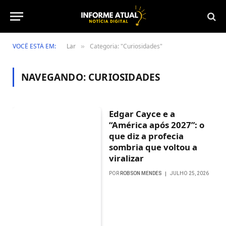
VOCÊ ESTÁ EM:
Lar
Categoria: "Curiosidades"
»
NAVEGANDO:
CURIOSIDADES
Edgar Cayce e a
“América após 2027”: o
que diz a profecia
sombria que voltou a
viralizar
POR
ROBSON MENDES
JULHO 25, 2026