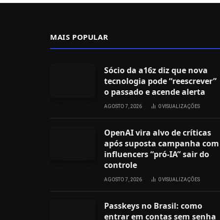
MAIS POPULAR
Sócio da a16z diz que nova
tecnologia pode “reescrever”
o passado e acende alerta
AGOSTO 7, 2026
0
VISUALIZAÇÕES
OpenAI vira alvo de críticas
após suposta campanha com
influencers “pró-IA” sair do
controle
AGOSTO 7, 2026
0
VISUALIZAÇÕES
Passkeys no Brasil: como
entrar em contas sem senha