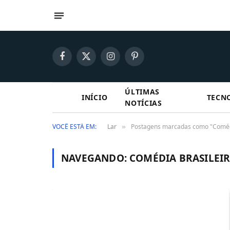
Facebook
X
Instagram
Pinterest
(Twitter)
ÚLTIMAS
INÍCIO
TECN
NOTÍCIAS
VOCÊ ESTÁ EM:
Lar
Postagens marcadas como "Comédi
»
NAVEGANDO:
COMÉDIA BRASILEI