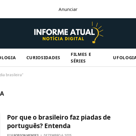
Anunciar
FILMES E
OLOGIA
CURIOSIDADES
UFOLOGI
SÉRIES
a brasileira"
RA
Por que o brasileiro faz piadas de
português? Entenda
POR
ROBSON MENDES
DEZEMBRO 6, 2025