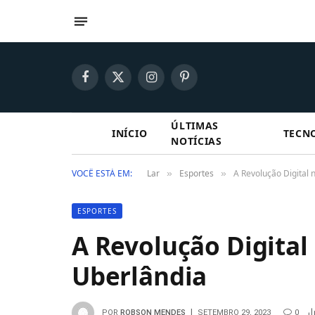
Facebook
X
Instagram
Pinterest
(Twitter)
ÚLTIMAS
INÍCIO
TECN
NOTÍCIAS
VOCÊ ESTÁ EM:
Lar
Esportes
A Revolução Digital
»
»
ESPORTES
A Revolução Digital
Uberlândia
POR
ROBSON MENDES
SETEMBRO 29, 2023
0