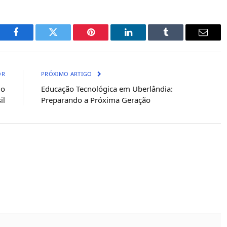
Facebook
Twitter
Pinterest
LinkedIn
Tumblr
E-
mail
OR
PRÓXIMO ARTIGO
do
Educação Tecnológica em Uberlândia:
il
Preparando a Próxima Geração