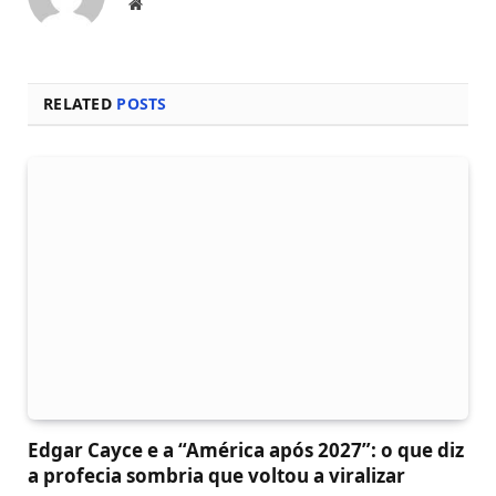
Local
na
rede
Internet
RELATED
POSTS
Edgar Cayce e a “América após 2027”: o que diz
a profecia sombria que voltou a viralizar