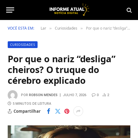
VOCÊ ESTÁ EM:
Lar
Curiosidades
Por que o nariz “desliga” cheiros? O truque do cérebro explicado
»
»
CURIOSIDADES
Por que o nariz “desliga”
cheiros? O truque do
cérebro explicado
POR
ROBSON MENDES
JULHO 7, 2026
0
2
5 MINUTOS DE LEITURA
Compartilhar