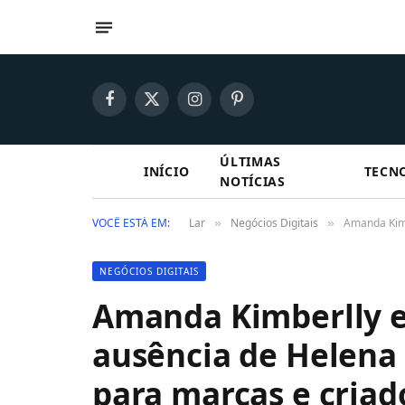
Facebook
X
Instagram
Pinterest
(Twitter)
ÚLTIMAS
INÍCIO
TECN
NOTÍCIAS
VOCÊ ESTÁ EM:
Lar
Negócios Digitais
Amanda Kimb
»
»
NEGÓCIOS DIGITAIS
Amanda Kimberlly e 
ausência de Helena 
para marcas e criad