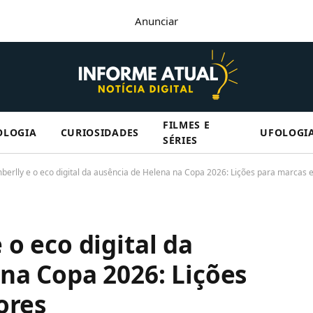
Anunciar
FILMES E
OLOGIA
CURIOSIDADES
UFOLOGI
SÉRIES
erlly e o eco digital da ausência de Helena na Copa 2026: Lições para marcas e
o eco digital da
na Copa 2026: Lições
ores