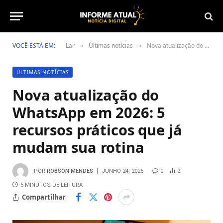
VOCÊ ESTÁ EM:
Lar
Últimas notícias
Nova atualização do WhatsApp em 2026: 5 recursos práticos que já mudam sua rotina
»
»
ÚLTIMAS NOTÍCIAS
Nova atualização do
WhatsApp em 2026: 5
recursos práticos que já
mudam sua rotina
POR
ROBSON MENDES
JUNHO 24, 2026
0
2
5 MINUTOS DE LEITURA
Compartilhar