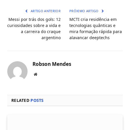
mail
ARTIGO ANTERIOR
PRÓXIMO ARTIGO
Messi por trás dos gols: 12
MCTI cria residência em
curiosidades sobre a vida e
tecnologias quânticas e
a carreira do craque
mira formação rápida para
argentino
alavancar deeptechs
Robson Mendes
Local
na
rede
Internet
RELATED
POSTS