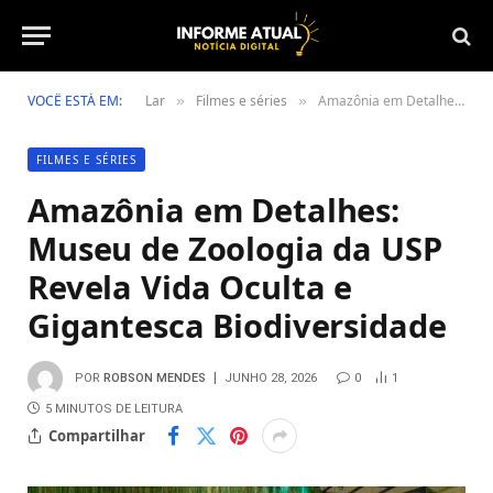
VOCÊ ESTÁ EM:
Lar
Filmes e séries
Amazônia em Detalhes: Museu de Zoologia da USP Revela Vida Oculta e Gigantesca Biodiversidade
»
»
FILMES E SÉRIES
Amazônia em Detalhes:
Museu de Zoologia da USP
Revela Vida Oculta e
Gigantesca Biodiversidade
POR
ROBSON MENDES
JUNHO 28, 2026
0
1
5 MINUTOS DE LEITURA
Compartilhar