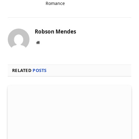
Romance
Robson Mendes
Local
na
rede
Internet
RELATED
POSTS