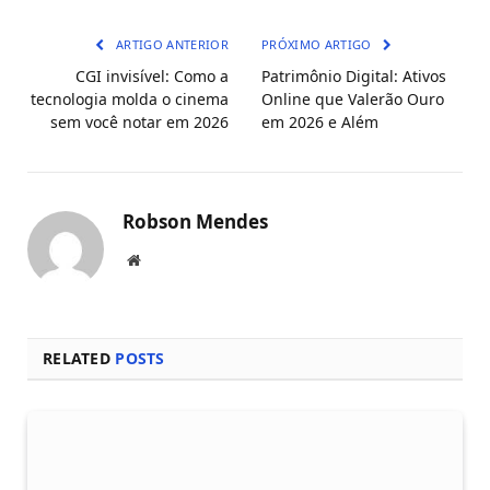
mail
ARTIGO ANTERIOR
PRÓXIMO ARTIGO
CGI invisível: Como a
Patrimônio Digital: Ativos
tecnologia molda o cinema
Online que Valerão Ouro
sem você notar em 2026
em 2026 e Além
Robson Mendes
Local
na
rede
Internet
RELATED
POSTS