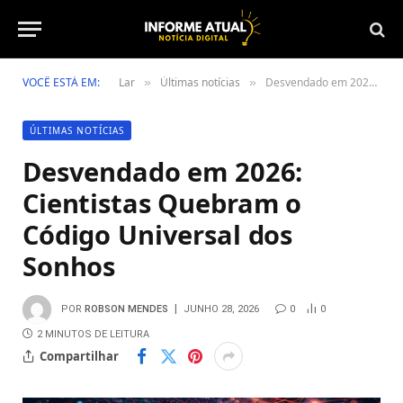
VOCÊ ESTÁ EM:
Lar
Últimas notícias
Desvendado em 2026: Cientistas Quebram o Código Universal dos Sonhos
»
»
ÚLTIMAS NOTÍCIAS
Desvendado em 2026:
Cientistas Quebram o
Código Universal dos
Sonhos
POR
ROBSON MENDES
JUNHO 28, 2026
0
0
2 MINUTOS DE LEITURA
Compartilhar