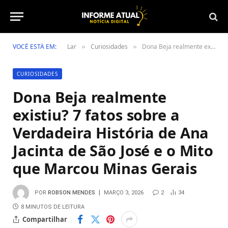
VOCÊ ESTÁ EM:
Lar
Curiosidades
Dona Beja realmente existiu? 7 fatos sobre a Verdadeira História de Ana Jacinta de São José e o Mito que Marcou Minas Gerais
»
»
CURIOSIDADES
Dona Beja realmente
existiu? 7 fatos sobre a
Verdadeira História de Ana
Jacinta de São José e o Mito
que Marcou Minas Gerais
POR
ROBSON MENDES
MARÇO 3, 2026
2
34
8 MINUTOS DE LEITURA
Compartilhar