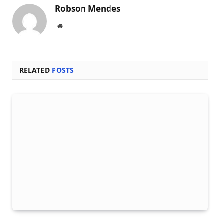
Robson Mendes
Local
na
rede
Internet
RELATED
POSTS