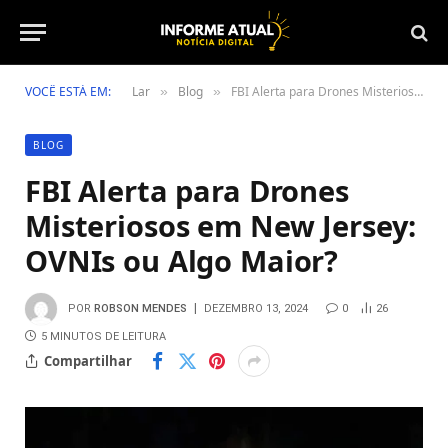
VOCÊ ESTÁ EM:
Lar
Blog
FBI Alerta para Drones Misteriosos em New Jersey: OVNIs ou Algo Maior?
»
»
BLOG
FBI Alerta para Drones
Misteriosos em New Jersey:
OVNIs ou Algo Maior?
POR
ROBSON MENDES
DEZEMBRO 13, 2024
0
26
5 MINUTOS DE LEITURA
Compartilhar