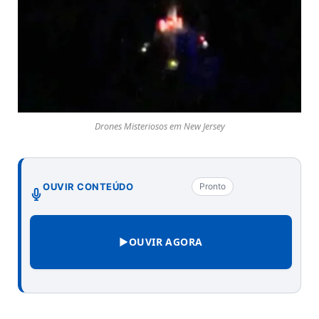
Drones Misteriosos em New Jersey
OUVIR CONTEÚDO
Pronto
▶
OUVIR AGORA