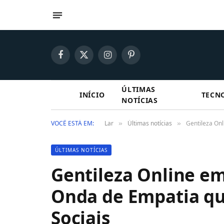
Facebook
X
Instagram
Pinterest
(Twitter)
ÚLTIMAS
INÍCIO
TECN
NOTÍCIAS
VOCÊ ESTÁ EM:
Lar
Últimas notícias
Gentileza On
»
»
ÚLTIMAS NOTÍCIAS
Gentileza Online e
Onda de Empatia qu
Sociais