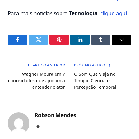
Para mais notícias sobre
Tecnologia
,
clique aqui
.
Facebook
Twitter
Pinterest
LinkedIn
Tumblr
E-
mail
ARTIGO ANTERIOR
PRÓXIMO ARTIGO
Wagner Moura em 7
O Som Que Viaja no
curiosidades que ajudam a
Tempo: Ciência e
entender o ator
Percepção Temporal
Robson Mendes
Local
na
rede