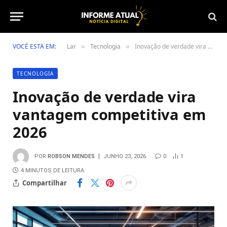
VOCÊ ESTÁ EM:
Lar
Tecnologia
Inovação de verdade vira vantagem competitiva em 2026
»
»
TECNOLOGIA
Inovação de verdade vira
vantagem competitiva em
2026
POR
ROBSON MENDES
JUNHO 23, 2026
0
1
4 MINUTOS DE LEITURA
Compartilhar