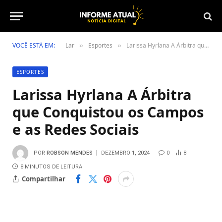
VOCÊ ESTÁ EM:
Lar
Esportes
Larissa Hyrlana A Árbitra que Conquistou os Campos e as Redes Sociais
»
»
ESPORTES
Larissa Hyrlana A Árbitra
que Conquistou os Campos
e as Redes Sociais
POR
ROBSON MENDES
DEZEMBRO 1, 2024
0
8
8 MINUTOS DE LEITURA
Compartilhar