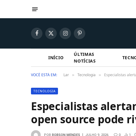
Facebook
X
Instagram
Pinterest
(Twitter)
ÚLTIMAS
INÍCIO
TECN
NOTÍCIAS
VOCÊ ESTÁ EM:
Lar
Tecnologia
Especialistas aler
»
»
TECNOLOGIA
Especialistas alert
open source pode ri
POR
ROBSON MENDES
JULHO 9, 2026
0
1