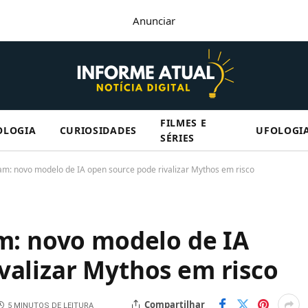
Anunciar
FILMES E
OLOGIA
CURIOSIDADES
UFOLOGI
SÉRIES
tam: novo modelo de IA open source pode rivalizar Mythos em risco
am: novo modelo de IA
valizar Mythos em risco
Compartilhar
5 MINUTOS DE LEITURA