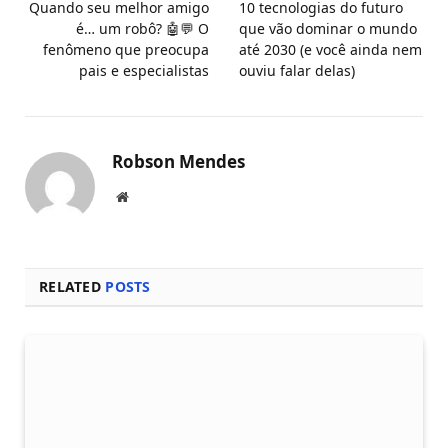
Quando seu melhor amigo
10 tecnologias do futuro
é… um robô? 🤖💬 O
que vão dominar o mundo
fenômeno que preocupa
até 2030 (e você ainda nem
pais e especialistas
ouviu falar delas)
Robson Mendes
Local
na
rede
Internet
RELATED
POSTS