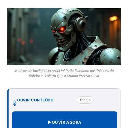
Modelos de Inteligência Artificial Estão Falhando nas Três Leis da
Robótica O Alerta Que o Mundo Precisa Ouvir
OUVIR CONTEÚDO
Pronto
▶
OUVIR AGORA