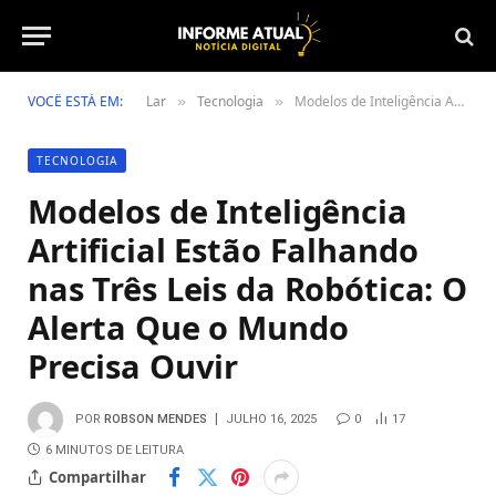
VOCÊ ESTÁ EM:
Lar
Tecnologia
Modelos de Inteligência Artificial Estão Falhando nas Três Leis da Robótica: O Alerta Que o Mundo Precisa Ouvir
»
»
TECNOLOGIA
Modelos de Inteligência
Artificial Estão Falhando
nas Três Leis da Robótica: O
Alerta Que o Mundo
Precisa Ouvir
POR
ROBSON MENDES
JULHO 16, 2025
0
17
6 MINUTOS DE LEITURA
Compartilhar