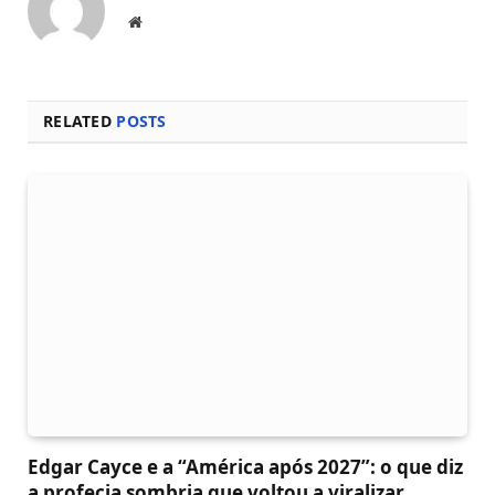
Local
na
rede
Internet
RELATED
POSTS
Edgar Cayce e a “América após 2027”: o que diz
a profecia sombria que voltou a viralizar