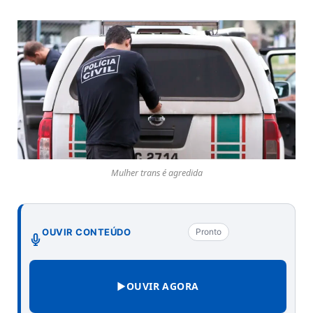
Mulher trans é agredida
OUVIR CONTEÚDO
Pronto
▶
OUVIR AGORA