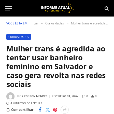
VOCÊ ESTÁ EM:
Lar
Curiosidades
Mulher trans é agredida ao tentar usar banheiro feminino em Salvador e caso gera revolta nas redes sociais
»
»
CURIOSIDADES
Mulher trans é agredida ao
tentar usar banheiro
feminino em Salvador e
caso gera revolta nas redes
sociais
POR
ROBSON MENDES
FEVEREIRO 24, 2026
0
8
4 MINUTOS DE LEITURA
Compartilhar