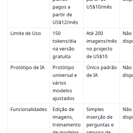
pagos a
US$10/mês
partir de
US$12/mês
Limite de Uso
150
Até 200
Não
tokens/dia
imagens/mês
disp
na versão
no projecto
gratuita
de US$10
Protótipo de IA
Protótipo
Único padrão
Não
universal e
de IA
disp
vários
modelos
ajustados
Funcionalidades
Edição de
Simples
Não
imagens,
inserção de
disp
treinamento
perguntas e
de modelos
retorno de