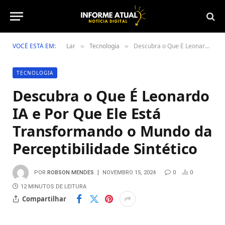
VOCÊ ESTÁ EM:
Lar
Tecnologia
Descubra o Que É Leonardo IA e Por Que Ele Está Transformando o Mundo da Perceptibilidade Sintético
»
»
TECNOLOGIA
Descubra o Que É Leonardo
IA e Por Que Ele Está
Transformando o Mundo da
Perceptibilidade Sintético
POR
ROBSON MENDES
NOVEMBRO 15, 2024
0
0
12 MINUTOS DE LEITURA
Compartilhar