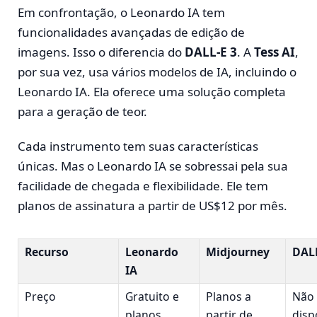
Em confrontação, o Leonardo IA tem
funcionalidades avançadas de edição de
imagens. Isso o diferencia do
DALL-E 3
. A
Tess AI
,
por sua vez, usa vários modelos de IA, incluindo o
Leonardo IA. Ela oferece uma solução completa
para a geração de teor.
Cada instrumento tem suas características
únicas. Mas o Leonardo IA se sobressai pela sua
facilidade de chegada e flexibilidade. Ele tem
planos de assinatura a partir de US$12 por mês.
Recurso
Leonardo
Midjourney
DALL
IA
Preço
Gratuito e
Planos a
Não
planos
partir de
disp