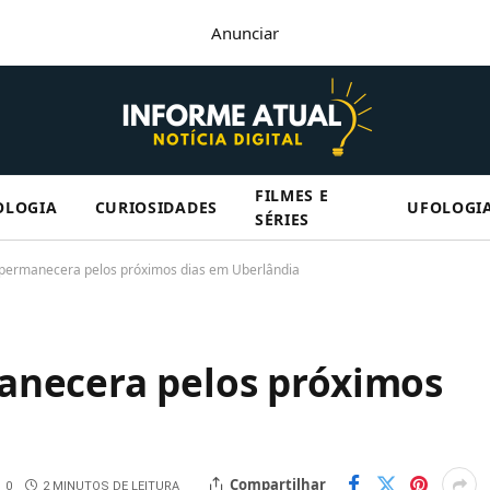
Anunciar
FILMES E
OLOGIA
CURIOSIDADES
UFOLOGI
SÉRIES
 permanecera pelos próximos dias em Uberlândia
anecera pelos próximos
Compartilhar
0
2 MINUTOS DE LEITURA