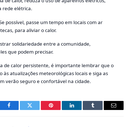
 de calor, reduza o uso de aparelhos elétricos,
 rede elétrica.
Se possível, passe um tempo em locais com ar
cas, para aliviar o calor.
strar solidariedade entre a comunidade,
les que podem precisar.
 de calor persistente, é importante lembrar que o
o às atualizações meteorológicas locais e siga as
m verão seguro e confortável na cidade.
Facebook
Twitter
Pinterest
LinkedIn
Tumblr
E-
mail