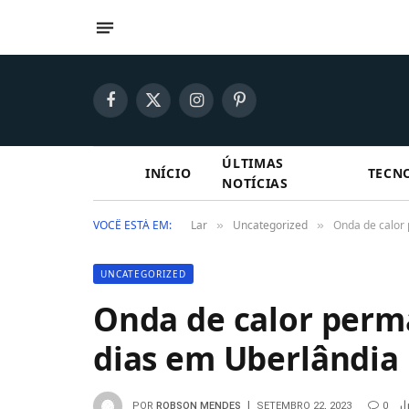
Facebook
X
Instagram
Pinterest
(Twitter)
ÚLTIMAS
INÍCIO
TECN
NOTÍCIAS
VOCÊ ESTÁ EM:
Lar
Uncategorized
Onda de calor
»
»
UNCATEGORIZED
Onda de calor perm
dias em Uberlândia
POR
ROBSON MENDES
SETEMBRO 22, 2023
0