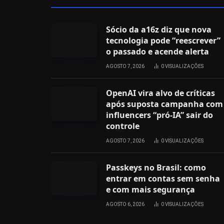
Sócio da a16z diz que nova
tecnologia pode “reescrever”
o passado e acende alerta
AGOSTO 7, 2026
0
VISUALIZAÇÕES
OpenAI vira alvo de críticas
após suposta campanha com
influencers “pró-IA” sair do
controle
AGOSTO 7, 2026
0
VISUALIZAÇÕES
Passkeys no Brasil: como
entrar em contas sem senha
e com mais segurança
AGOSTO 6, 2026
0
VISUALIZAÇÕES