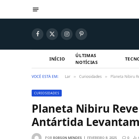
Facebook
X
Instagram
Pinterest
(Twitter)
ÚLTIMAS
INÍCIO
TECN
NOTÍCIAS
VOCÊ ESTÁ EM:
Lar
Curiosidades
Planeta Nibiru 
»
»
CURIOSIDADES
Planeta Nibiru Rev
Antártida Levantam
POR
ROBSON MENDES
FEVEREIRO 8, 2025
0