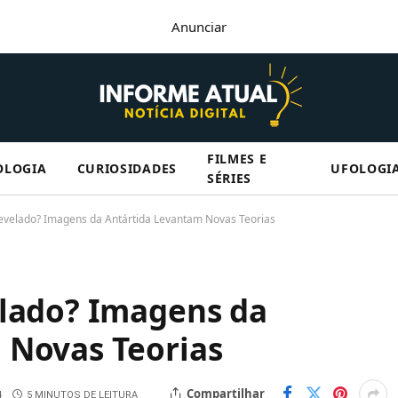
Anunciar
FILMES E
OLOGIA
CURIOSIDADES
UFOLOGI
SÉRIES
Revelado? Imagens da Antártida Levantam Novas Teorias
elado? Imagens da
 Novas Teorias
Compartilhar
4
5 MINUTOS DE LEITURA