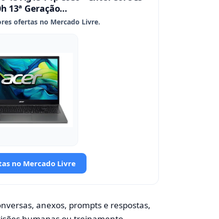
0h 13ª Geração…
res ofertas no Mercado Livre.
tas no Mercado Livre
conversas, anexos, prompts e respostas,
evisões humanas ou treinamento.