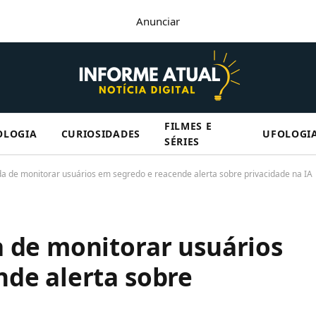
Anunciar
FILMES E
OLOGIA
CURIOSIDADES
UFOLOGI
SÉRIES
a de monitorar usuários em segredo e reacende alerta sobre privacidade na IA
a de monitorar usuários
de alerta sobre