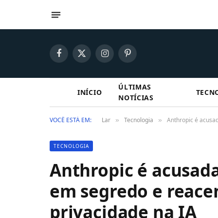
Facebook
X
Instagram
Pinterest
(Twitter)
ÚLTIMAS
INÍCIO
TECN
NOTÍCIAS
VOCÊ ESTÁ EM:
Lar
Tecnologia
Anthropic é acusad
»
»
TECNOLOGIA
Anthropic é acusad
em segredo e reacen
privacidade na IA