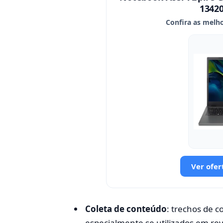
1342
Confira as melho
Ver ofer
Coleta de conteúdo
: trechos de 
especialmente se utilizados em r