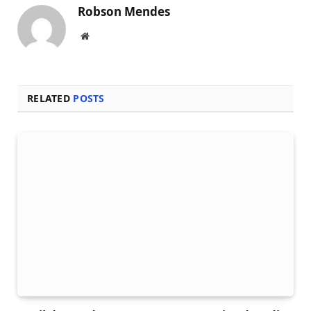
Robson Mendes
Local
na
rede
Internet
RELATED
POSTS