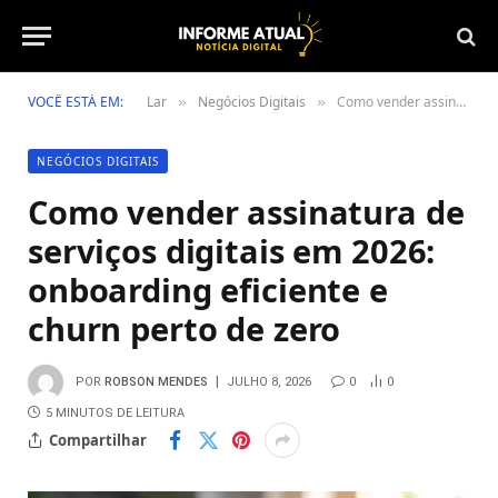
VOCÊ ESTÁ EM:
Lar
Negócios Digitais
Como vender assinatura de serviços digitais em 2026: onboarding eficiente e churn perto de zero
»
»
NEGÓCIOS DIGITAIS
Como vender assinatura de
serviços digitais em 2026:
onboarding eficiente e
churn perto de zero
POR
ROBSON MENDES
JULHO 8, 2026
0
0
5 MINUTOS DE LEITURA
Compartilhar