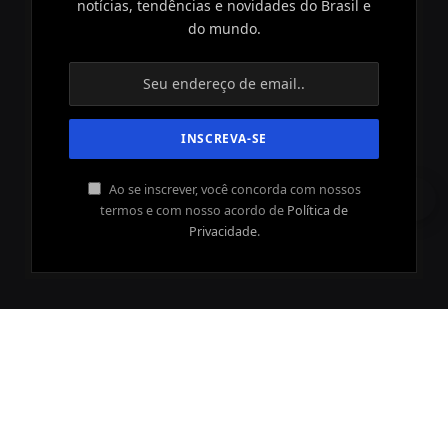
notícias, tendências e novidades do Brasil e
do mundo.
Ao se inscrever, você concorda com nossos
termos e com nosso acordo de
Política de
Privacidade
.
Copyright © 2022. Todos os Direitos Reservados por
https://informeatual.com.br/
Início
Contato