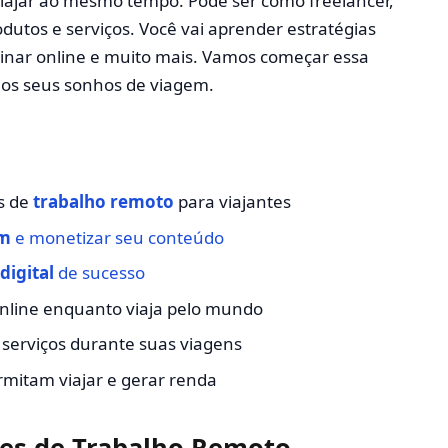
viajar ao mesmo tempo. Pode ser como freelancer,
dutos e serviços. Você vai aprender estratégias
sinar online e muito mais. Vamos começar essa
aos seus sonhos de viagem.
es de
trabalho remoto
para viajantes
em
e monetizar seu conteúdo
igital
de sucesso
online enquanto viaja pelo mundo
serviços durante suas viagens
mitam viajar e gerar renda
des de Trabalho Remoto