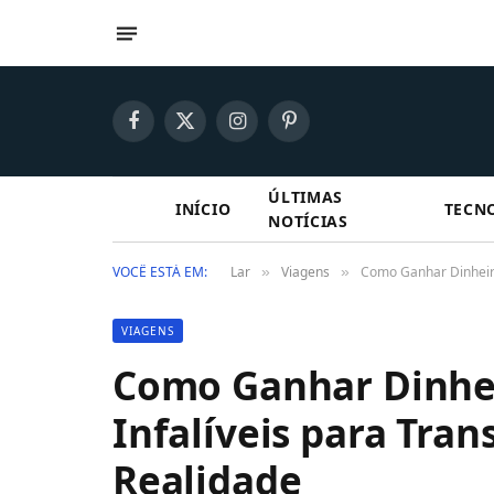
Facebook
X
Instagram
Pinterest
(Twitter)
ÚLTIMAS
INÍCIO
TECN
NOTÍCIAS
VOCÊ ESTÁ EM:
Lar
Viagens
Como Ganhar Dinheiro
»
»
VIAGENS
Como Ganhar Dinhei
Infalíveis para Tra
Realidade