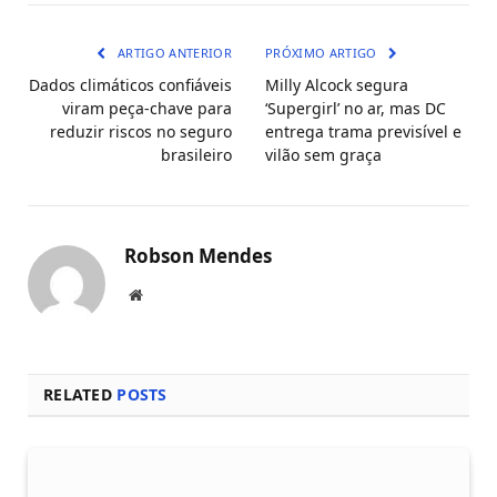
mail
ARTIGO ANTERIOR
PRÓXIMO ARTIGO
Dados climáticos confiáveis
Milly Alcock segura
viram peça-chave para
‘Supergirl’ no ar, mas DC
reduzir riscos no seguro
entrega trama previsível e
brasileiro
vilão sem graça
Robson Mendes
Local
na
rede
Internet
RELATED
POSTS