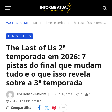
VOCÊ ESTÁ EM:
Lar
Filmes e séries
The Last of Us 2ª temporada em 2026: 7 pistas do final que mudam tudo e o que isso revela sobre a 3ª temporada
»
»
FILMES E SÉRIES
The Last of Us 2ª
temporada em 2026: 7
pistas do final que mudam
tudo e o que isso revela
sobre a 3ª temporada
POR
ROBSON MENDES
JUNHO 24, 2026
0
1
4 MINUTOS DE LEITURA
Compartilhar