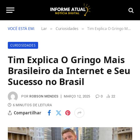
VOCÊ ESTÁ EM:
Lar
Curiosidades
Tim Explica O Gringo Mais Brasileiro da Internet e Seu Sucesso no Brasil
»
»
CURIOSIDADES
Tim Explica O Gringo Mais
Brasileiro da Internet e Seu
Sucesso no Brasil
POR
ROBSON MENDES
MARÇO 12, 2025
0
22
6 MINUTOS DE LEITURA
Compartilhar