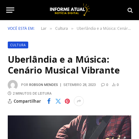
VOCÊ ESTÁ EM:
Lar
Cultura
Uberlândia e a Música: Cenário Musical Vibrante
»
»
CULTURA
Uberlândia e a Música:
Cenário Musical Vibrante
POR
ROBSON MENDES
SETEMBRO 28, 2023
0
0
2 MINUTOS DE LEITURA
Compartilhar