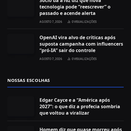
Sócio da a16z diz que nova
tecnologia pode “reescrever” o
passado e acende alerta
AGOSTO 7, 2026
0
VISUALIZAÇÕES
OpenAI vira alvo de críticas após
suposta campanha com influencers
“pró-IA” sair do controle
AGOSTO 7, 2026
0
VISUALIZAÇÕES
NOSSAS ESCOLHAS
Edgar Cayce e a “América após
2027”: o que diz a profecia sombria
que voltou a viralizar
Homem diz que quase morreu após