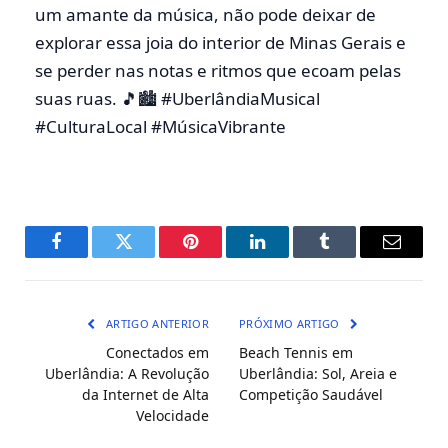
um amante da música, não pode deixar de
explorar essa joia do interior de Minas Gerais e
se perder nas notas e ritmos que ecoam pelas
suas ruas. 🎵🏙️ #UberlândiaMusical
#CulturaLocal #MúsicaVibrante
Facebook
Twitter
Pinterest
LinkedIn
Tumblr
E-
mail
ARTIGO ANTERIOR
PRÓXIMO ARTIGO
Conectados em
Beach Tennis em
Uberlândia: A Revolução
Uberlândia: Sol, Areia e
da Internet de Alta
Competição Saudável
Velocidade