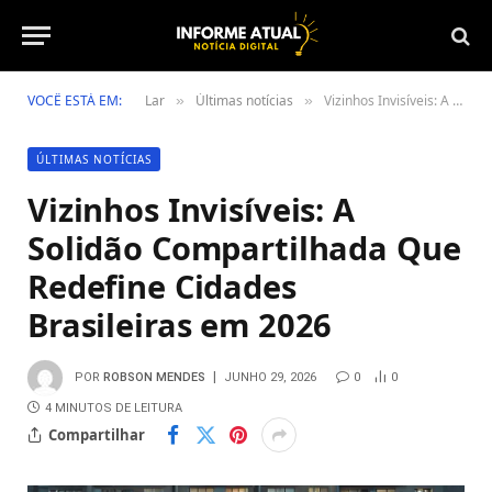
VOCÊ ESTÁ EM:
Lar
Últimas notícias
Vizinhos Invisíveis: A Solidão Compartilhada Que Redefine Cidades Brasileiras em 2026
»
»
ÚLTIMAS NOTÍCIAS
Vizinhos Invisíveis: A
Solidão Compartilhada Que
Redefine Cidades
Brasileiras em 2026
POR
ROBSON MENDES
JUNHO 29, 2026
0
0
4 MINUTOS DE LEITURA
Compartilhar