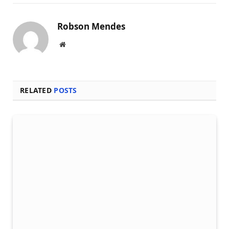
Robson Mendes
Local
na
rede
Internet
RELATED
POSTS