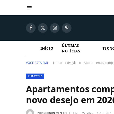
Facebook
X
Instagram
Pinterest
(Twitter)
ÚLTIMAS
INÍCIO
TECN
NOTÍCIAS
VOCÊ ESTÁ EM:
Lar
Lifestyle
Apartamentos compa
»
»
LIFESTYLE
Apartamentos comp
novo desejo em 202
POR
ROBSON MENDES
JUNHO 22, 2026
0
1