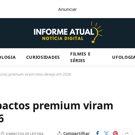
Anunciar
FILMES E
OLOGIA
CURIOSIDADES
UFOLOGI
SÉRIES
ctos premium viram novo desejo em 2026
actos premium viram
6
Compartilhar
4 MINUTOS DE LEITURA