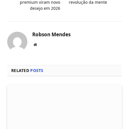
premium viram novo
revolução da mente
desejo em 2026
Robson Mendes
Local
na
rede
Internet
RELATED
POSTS