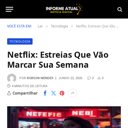
VOCÊ ESTÁ EM:
Lar
Tecnologia
Netflix: Estreias Que Vão Marcar Sua Semana
»
»
TECNOLOGIA
Netflix: Estreias Que Vão
Marcar Sua Semana
POR
ROBSON MENDES
JUNHO 22, 2026
0
0
4 MINUTOS DE LEITURA
Compartilhar