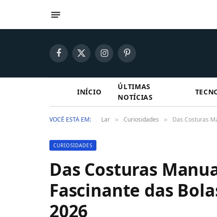
Facebook
X
Instagram
Pinterest
(Twitter)
ÚLTIMAS
INÍCIO
TECN
NOTÍCIAS
VOCÊ ESTÁ EM:
Lar
Curiosidades
Das Costuras Ma
»
»
CURIOSIDADES
Das Costuras Manuai
Fascinante das Bol
2026