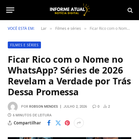
VOCÊ ESTÁ EM:
Lar
Filmes e séries
Ficar Rico com o Nome no WhatsApp? Séries de 2026 Revelam a Verdade por Trás Dessa Promessa
»
»
FILMES E SÉRIES
Ficar Rico com o Nome no
WhatsApp? Séries de 2026
Revelam a Verdade por Trás
Dessa Promessa
POR
ROBSON MENDES
JULHO 2, 2026
0
2
6 MINUTOS DE LEITURA
Compartilhar