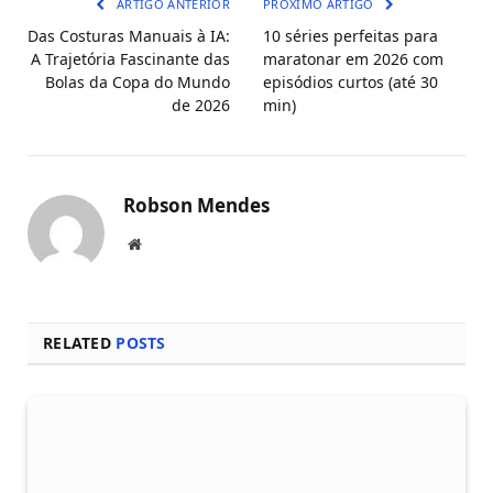
ARTIGO ANTERIOR
PRÓXIMO ARTIGO
Das Costuras Manuais à IA:
10 séries perfeitas para
A Trajetória Fascinante das
maratonar em 2026 com
Bolas da Copa do Mundo
episódios curtos (até 30
de 2026
min)
Robson Mendes
Local
na
rede
Internet
RELATED
POSTS