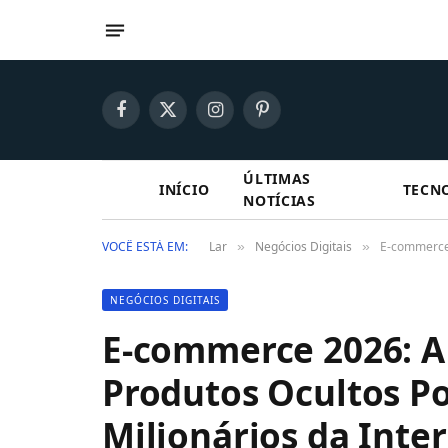
Facebook
X
Instagram
Pinterest
(Twitter)
ÚLTIMAS
INÍCIO
TECN
NOTÍCIAS
VOCÊ ESTÁ EM:
Lar
Negócios Digitais
E-commerce 
»
»
NEGÓCIOS DIGITAIS
E-commerce 2026: A
Produtos Ocultos Po
Milionários da Inte