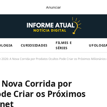
Anunciar
FILMES E
OLOGIA
CURIOSIDADES
UFOLOGI
SÉRIES
2026: A Nova Corrida por Produtos Ocultos Pode Criar os Próximos Milionários 
 Nova Corrida por
de Criar os Próximos
rnet