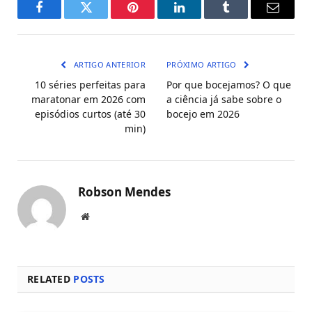
Facebook
Twitter
Pinterest
LinkedIn
Tumblr
E-
mail
ARTIGO ANTERIOR
PRÓXIMO ARTIGO
10 séries perfeitas para
Por que bocejamos? O que
maratonar em 2026 com
a ciência já sabe sobre o
episódios curtos (até 30
bocejo em 2026
min)
Robson Mendes
Local
na
rede
Internet
RELATED
POSTS