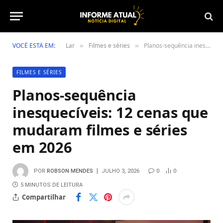
VOCÊ ESTÁ EM:
Lar
Filmes e séries
Planos-sequência inesquecíveis: 12 cenas que mudaram filmes e séries em 2026
»
»
FILMES E SÉRIES
Planos-sequência
inesquecíveis: 12 cenas que
mudaram filmes e séries
em 2026
POR
ROBSON MENDES
JULHO 3, 2026
0
0
5 MINUTOS DE LEITURA
Compartilhar